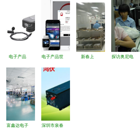
限公司 高
8亿投资武
潮 从智能
三星电子推
品质品胜数
进，打造工
硬件到AI普
出新一代
据线批发专
业4.0示范
及
Galaxy Z
供，诚招全
新高地
Flip 5G折
国代理商
叠屏手机，
（栏目 电
重塑电子产
电子产品
电子产品世
新春上
探访奥尼电
子/产品
品美学边界
指尖上的无
界 技术革
饶“虎”力全
子工厂 揭
篇）
限可能
新与生活变
开！看万年
秘一只要好
革的双重驱
县工业项目
电实时从0
动
亮点聚焦电
到上线摄像
子产品
头子的全科
技量产时刻
录科.境从
富鑫达电子
深圳市泉春
走进运微科
精密与人文
达电子制品