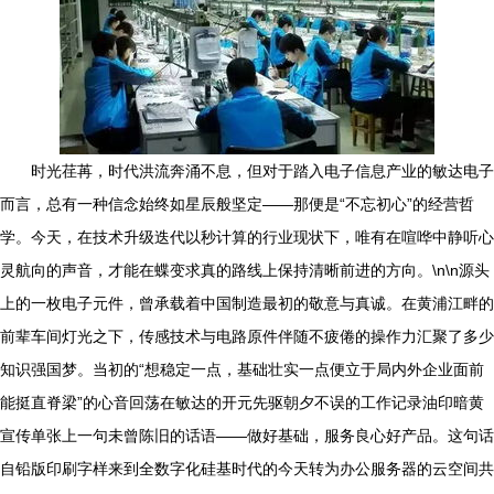
时光荏苒，时代洪流奔涌不息，但对于踏入电子信息产业的敏达电子
而言，总有一种信念始终如星辰般坚定——那便是“不忘初心”的经营哲
学。今天，在技术升级迭代以秒计算的行业现状下，唯有在喧哗中静听心
灵航向的声音，才能在蝶变求真的路线上保持清晰前进的方向。\n\n源头
上的一枚电子元件，曾承载着中国制造最初的敬意与真诚。在黄浦江畔的
前辈车间灯光之下，传感技术与电路原件伴随不疲倦的操作力汇聚了多少
知识强国梦。当初的“想稳定一点，基础壮实一点便立于局内外企业面前
能挺直脊梁”的心音回荡在敏达的开元先驱朝夕不误的工作记录油印暗黄
宣传单张上一句未曾陈旧的话语——做好基础，服务良心好产品。这句话
自铅版印刷字样来到全数字化硅基时代的今天转为办公服务器的云空间共